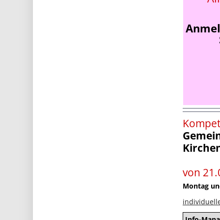
Anmel
Kompet
Gemei
Kirchen
von 21.
Montag und
individuel
Info-Man