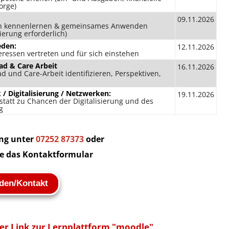
orge)
09.11.2026
n kennenlernen & gemeinsames Anwenden
rierung erforderlich)
eden:
12.11.2026
eressen vertreten und für sich einstehen
ad & Care Arbeit
16.11.2026
d und Care-Arbeit identifizieren, Perspektiven,
/ Digitalisierung / Netzwerken:
19.11.2026
tatt zu Chancen der Digitalisierung und des
g
ng unter
07252 87373
oder
ie das Kontaktformular
den/Kontakt
 der Link zur Lernplattform "moodle"