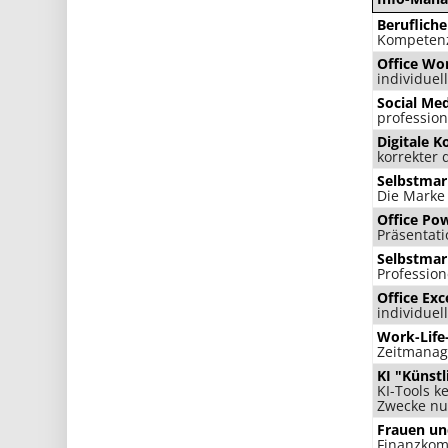
Berufliche
Kompeten
Office Wo
individuel
Social Med
professio
Digitale 
korrekter d
Selbstmar
Die Marke
Office Pow
Präsentati
Selbstmar
Profession
Office Exc
individuell
Work-Life
Zeitmanag
KI "Künstl
KI-Tools k
Zwecke nu
Frauen un
Finanzkomp