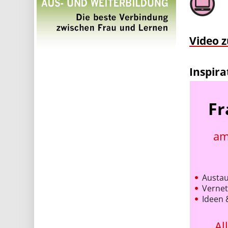
Video 
Inspira
Fr
am
Austau
Verne
Ideen 
Al