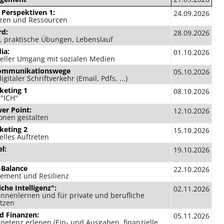
 Perspektiven 1:
24.09.2026
zen und Ressourcen
rd:
28.09.2026
l, praktische Übungen, Lebenslauf
ia:
01.10.2026
neller Umgang mit sozialen Medien
Kommunikationswege
05.10.2026
igitaler Schriftverkehr (Email, Pdfs, ...)
keting 1
08.10.2026
 "ICH"
er Point:
12.10.2026
onen gestalten
keting 2
15.10.2026
elles Auftreten
el:
19.10.2026
-Balance
22.10.2026
ement und Resilienz
iche Intelligenz":
02.11.2026
ennenlernen und für private und berufliche
tzen
d Finanzen:
05.11.2026
etenz erlenen (Ein- und Ausgaben, finanzielle