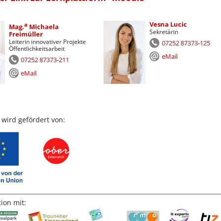
Vesna Lucic
a
Mag.
Michaela
Sekretärin
Freimüller
Leiterin innovativer Projekte
07252 87373-125
Öffentlichkeitsarbeit
eMail
07252 87373-211
eMail
 wird gefördert von:
ion mit: