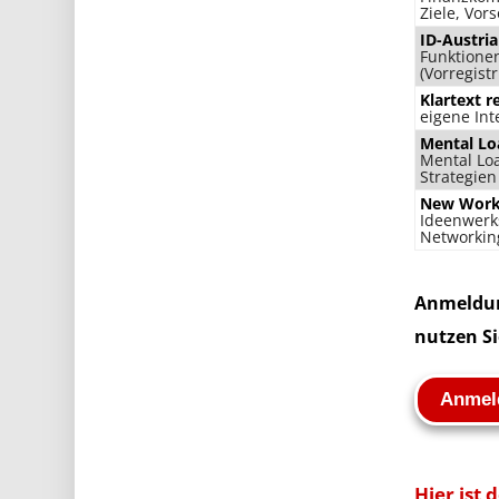
Ziele, Vors
ID-Austria
Funktione
(Vorregist
Klartext r
eigene Int
Mental Lo
Mental Loa
Strategien
New Work 
Ideenwerks
Networkin
Anmeldu
nutzen S
Anmel
Hier ist