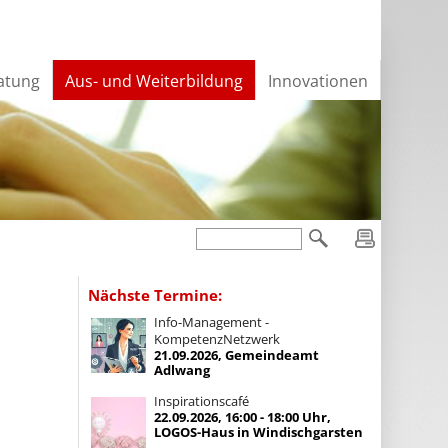
atung
Aus- und Weiterbildung
Innovationen
Nächste Termine:
Info-Management -
KompetenzNetzwerk
21.09.2026, Gemeindeamt
Adlwang
Inspirationscafé
22.09.2026, 16:00 - 18:00 Uhr,
LOGOS-Haus in Windischgarsten