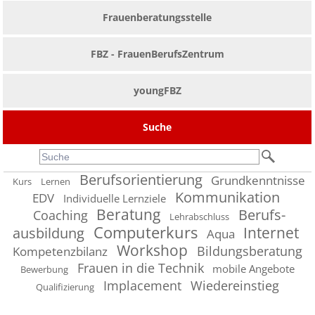
Frauenberatungsstelle
FBZ - FrauenBerufsZentrum
youngFBZ
Suche
Berufs­orientierung
Grund­kenntnisse
Kurs
Lernen
Kommunikation
EDV
Individuelle Lernziele
Beratung
Berufs­
Coaching
Lehr­abschluss
Computer­kurs
Internet
ausbildung
Aqua
Workshop
Bildungs­beratung
Kompetenz­bilanz
Frauen in die Technik
mobile Angebote
Bewerbung
Implacement
Wiedereinstieg
Qualifizierung